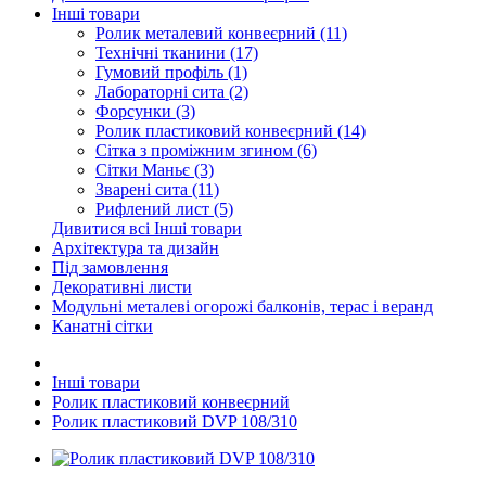
Інші товари
Ролик металевий конвеєрний (11)
Технічні тканини (17)
Гумовий профіль (1)
Лабораторні сита (2)
Форсунки (3)
Ролик пластиковий конвеєрний (14)
Сітка з проміжним згином (6)
Сітки Маньє (3)
Зварені сита (11)
Рифлений лист (5)
Дивитися всі Інші товари
Архітектура та дизайн
Під замовлення
Декоративні листи
Модульні металеві огорожі балконів, терас і веранд
Канатні сітки
Інші товари
Ролик пластиковий конвеєрний
Ролик пластиковий DVP 108/310