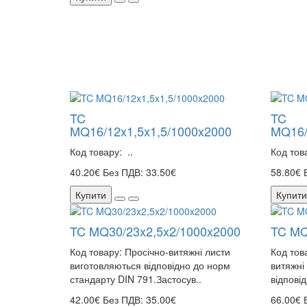
TC
TC
MQ16/12x1,5x1,5/1000x2000
MQ16/
Код товару: ..
Код тов
40.20€
Без ПДВ: 33.50€
58.80€
Купити
Купити
TC MQ30/23x2,5x2/1000x2000
TC MQ
Код товару: Просічно-витяжні листи
Код тов
виготовляються відповідно до норм
витяжні
стандарту DIN 791.Застосув..
відпові
42.00€
Без ПДВ: 35.00€
66.00€