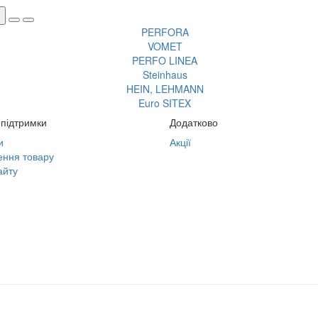
підтримки
Додатково
и
Акції
ння товару
айту