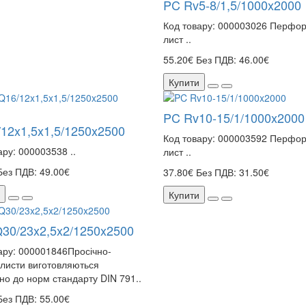
PC Rv5-8/1,5/1000x2000
Код товару: 000003026 Перфо
лист ..
55.20€
Без ПДВ: 46.00€
Купити
PC Rv10-15/1/1000x2000
12x1,5x1,5/1250x2500
Код товару: 000003592 Перфо
ару: 000003538 ..
лист ..
Без ПДВ: 49.00€
37.80€
Без ПДВ: 31.50€
Купити
30/23x2,5x2/1250x2500
ару: 000001846Просічно-
 листи виготовляються
дно до норм стандарту DIN 791..
Без ПДВ: 55.00€