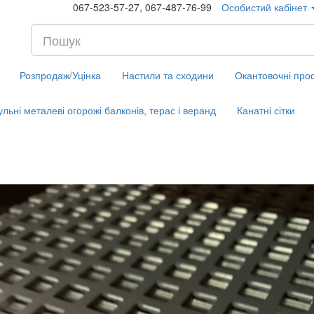
067-523-57-27, 067-487-76-99
Особистий кабінет
Розпродаж/Уцінка
Настили та сходини
Окантовочні проф
льні металеві огорожі балконів, терас і веранд
Канатні сітки