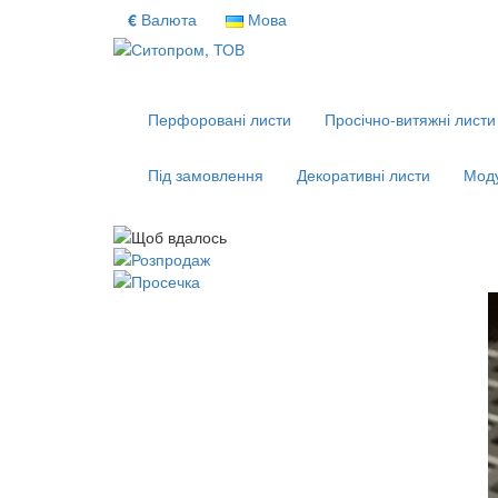
€
Валюта
Мова
Перфоровані листи
Просічно-витяжні листи
Під замовлення
Декоративні листи
Моду